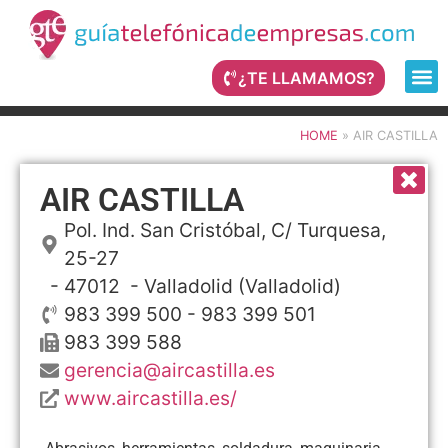
¿TE LLAMAMOS?
HOME
»
AIR CASTILLA
AIR CASTILLA
Pol. Ind. San Cristóbal, C/ Turquesa,
25-27
- 47012 -
Valladolid
(Valladolid)
983 399 500 - 983 399 501
983 399 588
gerencia@aircastilla.es
www.aircastilla.es/