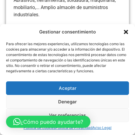
Abrasivos, herramientas, soldadura, maquinaria,
mobiliario,... Amplio almacén de suministros
industriales.
Gestionar consentimiento
Para ofrecer las mejores experiencias, utilizamos tecnologías como las
Aviso Legal
Política de Privacidad
Política de Cookies
cookies para almacenar y/o acceder a la información del dispositivo. El
Accesibilidad
Mapa web
consentimiento de estas tecnologías nos permitirá procesar datos como
FINANCIADO POR LA UNIÓN EUROPEA CON EL PROGRAMA KIT
el comportamiento de navegación o las identificaciones únicas en este
DIGITAL POR LOS FONDOS NEXT GENERATION (EU) DEL
sitio. No consentir o retirar el consentimiento, puede afectar
MECANISMO DE RECUPERACIÓN Y RESILENCIA
negativamente a ciertas características y funciones.
© Guia Telefónica de Empresas – Todos los derechos reservados.
Aceptar
Denegar
Ver preferencias
¿Cómo puedo ayudarte?
Política de cookies
Política de Privacidad
Aviso Legal